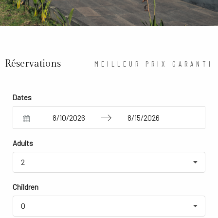
Réservations
Réservations
MEILLEUR PRIX GARANTI
Dates
Navigate
Navigate
Adults
forward
backward
to
to
2
interact
interact
with
with
Children
the
the
0
calendar
calendar