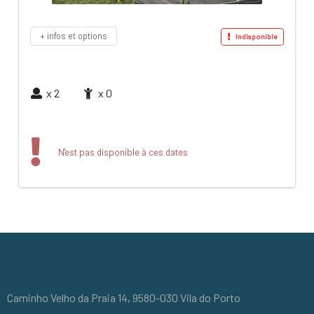
+ infos et options
Indisponible
x
2
x
0
N'est pas disponible à ces dates
Caminho Velho da Praia 14, 9580-030 Vila do Porto